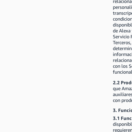
relaciona
personali
transcrip
condicion
disponibl
de Alexa 
Servicio 
Terceros,
determi
informaci
relaciona
con los S
funcional
2.2 Prod
que Amaz
auxiliare
con prod
3. Funci
3.1 Fun
disponibl
requieren