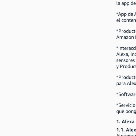
la app de
“App de A
el conten
“Producto
Amazon E
“Interacc
Alexa, in
sensores 
y Product
“Producto
para Alex
“Software
“Servicio
que ponga
1. Alexa
1.1. Ale
Algunos s