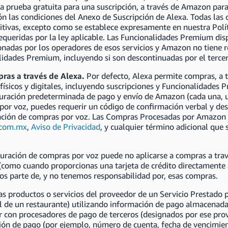
na prueba gratuita para una suscripción, a través de Amazon par
ión las condiciones del Anexo de Suscripción de Alexa. Todas 
itivas, excepto como se establece expresamente en nuestra Polí
equeridas por la ley aplicable. Las Funcionalidades Premium dis
nadas por los operadores de esos servicios y Amazon no tiene r
idades Premium, incluyendo si son descontinuadas por el tercero
ras a través de Alexa.
Por defecto, Alexa permite compras, a t
 físicos y digitales, incluyendo suscripciones y Funcionalidade
guración predeterminada de pago y envío de Amazon (cada una,
or voz, puedes requerir un código de confirmación verbal y desa
ación de compras por voz. Las Compras Procesadas por Amazon e
com.mx
,
Aviso de Privacidad
, y cualquier término adicional que 
guración de compras por voz puede no aplicarse a compras a tr
como cuando proporcionas una tarjeta de crédito directamente a
os parte de, y no tenemos responsabilidad por, esas compras.
s productos o servicios del proveedor de un Servicio Prestado p
ill de un restaurante) utilizando información de pago almacena
 con procesadores de pago de terceros (designados por ese prov
ón de pago (por ejemplo, número de cuenta, fecha de vencimient