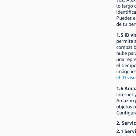
lo largo 
identific
Puedes el
de tu per
1.5 ID v
permite 
compatibl
nube para
una repre
el tiempo
imágenes
el ID visu
1.6 Ama
Internet 
Amazon p
objetos p
Configura
2. Servi
2.1 Serv