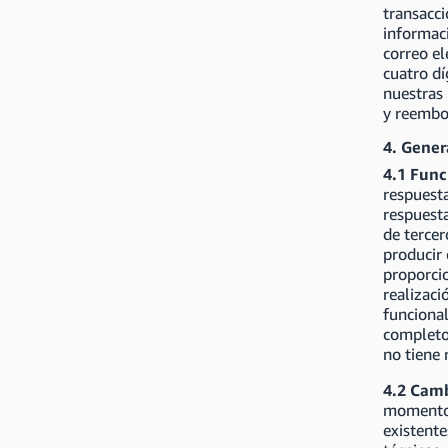
transacc
informac
correo el
cuatro d
nuestras
y reembol
4. Gener
4.1 Fun
respuesta
respuesta
de terce
producir 
proporci
realizaci
funcional
completo
no tiene 
4.2 Camb
momento c
existente