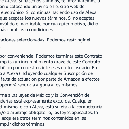
a de Alexa. Si hacemos cambios, te informaremos, a
ón o colocando un aviso en el sitio web de
electrónico. Si continúas haciendo uso de Alexa
 que aceptas los nuevos términos. Si no aceptas
nválido o inaplicable por cualquier motivo, dicho
emás cambios o condiciones.
caciones seleccionadas. Podemos restringir el
.
 por conveniencia. Podemos terminar este Contrato
implica un incumplimiento grave de este Contrato
 dañino para nuestros intereses u otro usuario. En
 a Alexa (incluyendo cualquier Suscripción de
 falta de actuación por parte de Amazon a efectos
 supondrá renuncia alguna a los mismos.
rme a las leyes de México y la Convención de
derías está expresamente excluida. Cualquier
el mismo, o con Alexa, está sujeta a la competencia
a arbitraje obligatorio, las leyes aplicables, la
alesquiera otros términos contenidos en las
umplir dichos términos.