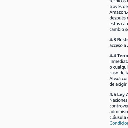
técnicos 
través de
Amazon.co
después d
estos cam
cambio se
4.3 Rest
acceso a 
4.4 Term
inmediat
o cualqui
caso de 
Alexa com
de exigir
4.5 Ley 
Naciones
controver
administr
cláusula 
Condicio