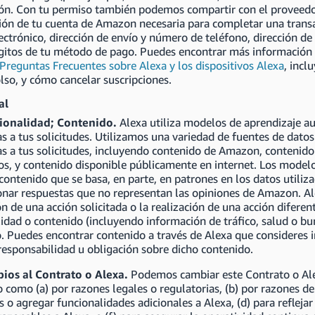
ión. Con tu permiso también podemos compartir con el proveedor
ión de tu cuenta de Amazon necesaria para completar una transac
ectrónico, dirección de envío y número de teléfono, dirección de
ígitos de tu método de pago. Puedes encontrar más informació
Preguntas Frecuentes sobre Alexa y los dispositivos Alexa
, incl
so, y cómo cancelar suscripciones.
al
cionalidad; Contenido.
Alexa utiliza modelos de aprendizaje a
s a tus solicitudes. Utilizamos una variedad de fuentes de dato
s a tus solicitudes, incluyendo contenido de Amazon, contenido 
ros, y contenido disponible públicamente en internet. Los mode
contenido que se basa, en parte, en patrones en los datos utili
onar respuestas que no representan las opiniones de Amazon. Al
ón de una acción solicitada o la realización de una acción difere
idad o contenido (incluyendo información de tráfico, salud o burs
. Puedes encontrar contenido a través de Alexa que consideres i
responsabilidad u obligación sobre dicho contenido.
ios al Contrato o Alexa.
Podemos cambiar este Contrato o Alex
omo (a) por razones legales o regulatorias, (b) por razones de
s o agregar funcionalidades adicionales a Alexa, (d) para reflejar