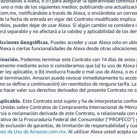
razonables a Alexa, o (f) para asegurar la operatividad continu
 uno o más de los siguientes medios: publicando una actualizaci
m.mx, notificándote a través de Alexa, o enviándote un correo 
e la fecha de entrada en vigor del Contrato modificado implica
bios, puedes dejar de usar Alexa. Si algún cambio se considera i
rá separable y no afectará a la validez y aplicabilidad de los d
ricciones Geográficas.
Puedes acceder y usar Alexa solo en ubi
Alexa o ciertas funcionalidades de Alexa desde otras ubicaciones
inación.
Podemos terminar este Contrato con 14 días de aviso
amente mediante aviso si consideramos que (a) tu uso de Alexa 
er ley aplicable, o (b) involucra fraude o mal uso de Alexa, o es
tal terminación, Amazon puede revocar inmediatamente tu acceso
o se define a continuación) sin reembolso de ninguna tarifa. La
 o hacer valer sus derechos derivados del presente Contrato no
Aplicable.
Este Contrato está sujeto y ha de interpretarse confo
 Unidas sobre Contratos de Compraventa Internacional de Merca
sia o reclamación derivada de este Contrato, o relacionada con 
ativa de la Procuraduría Federal del Consumidor (“PROFECO”) y/o 
de exclusión de garantías, de limitación de responsabilidad y cu
nes de Uso de Amazon.com.mx.
Al utilizar Alexa usted acepta c