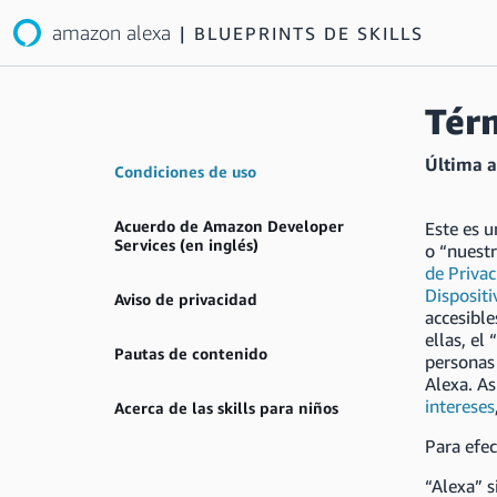
amazon alexa
|
BLUEPRINTS DE SKILLS
Tér
Última a
Condiciones de uso
Acuerdo de Amazon Developer
Este es u
Services (en inglés)
o “nuestr
de Priva
Disposit
Aviso de privacidad
accesible
ellas, el
Pautas de contenido
personas 
Alexa. A
intereses
Acerca de las skills para niños
Para efec
“Alexa” s