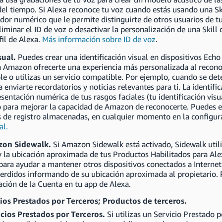
del tiempo. Si Alexa reconoce tu voz cuando estás usando una Skil
ador numérico que le permite distinguirte de otros usuarios de t
iminar el ID de voz o desactivar la personalización de una Skill
fil de Alexa.
Más información sobre ID de voz
.
isual.
Puedes crear una identificación visual en dispositivos Echo
a Amazon ofrecerte una experiencia más personalizada al reconoc
e o utilizas un servicio compatible. Por ejemplo, cuando se dete
 enviarte recordatorios y noticias relevantes para ti. La identifi
sentación numérica de tus rasgos faciales (tu identificación visua
 para mejorar la capacidad de Amazon de reconocerte. Puedes eli
 de registro almacenadas, en cualquier momento en la configura
al.
zon Sidewalk.
Si Amazon Sidewalk está activado, Sidewalk util
y la ubicación aproximada de tus Productos Habilitados para Ale
ara ayudar a mantener otros dispositivos conectados a Internet
erdidos informando de su ubicación aproximada al propietario. 
ción de la Cuenta en tu app de Alexa.
cios Prestados por Terceros; Productos de terceros.
icios Prestados por Terceros.
Si utilizas un Servicio Prestado