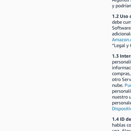
y podrían
1.2 Uso 
debe cum
Software 
adicional
Amazon.
“Legal y
1.3 Inte
personali
informaci
compras,
otro Serv
nube.
Pu
personali
nuestro 
personale
Dispositi
1.4 ID d
hablas co
voz, Alex