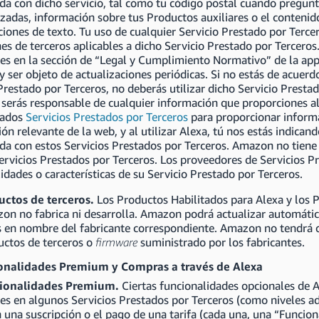
da con dicho servicio, tal como tu código postal cuando pregunt
zadas, información sobre tus Productos auxiliares o el contenido
ciones de texto. Tu uso de cualquier Servicio Prestado por Terce
es de terceros aplicables a dicho Servicio Prestado por Terceros
es en la sección de “Legal y Cumplimiento Normativo” de la app
y ser objeto de actualizaciones periódicas. Si no estás de acuerd
Prestado por Terceros, no deberás utilizar dicho Servicio Prestad
 serás responsable de cualquier información que proporciones al
nados
Servicios Prestados por Terceros
para proporcionar informa
ón relevante de la web, y al utilizar Alexa, tú nos estás indic
da con estos Servicios Prestados por Terceros. Amazon no tiene 
ervicios Prestados por Terceros. Los proveedores de Servicios 
idades o características de su Servicio Prestado por Terceros.
uctos de terceros.
Los Productos Habilitados para Alexa y los P
on no fabrica ni desarrolla. Amazon podrá actualizar automáti
s en nombre del fabricante correspondiente. Amazon no tendrá o
uctos de terceros o
firmware
suministrado por los fabricantes.
onalidades Premium y Compras a través de Alexa
cionalidades Premium.
Ciertas funcionalidades opcionales de 
es en algunos Servicios Prestados por Terceros (como niveles ad
 una suscripción o el pago de una tarifa (cada una, una “Funcio