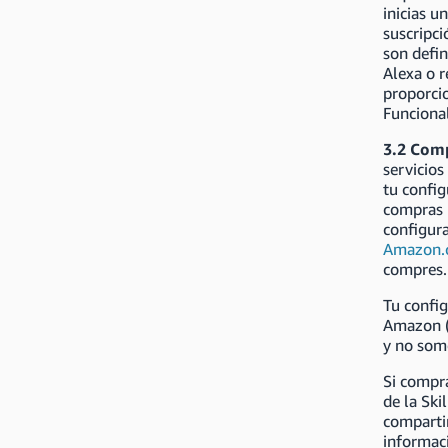
inicias u
suscripc
son defin
Alexa o r
proporcio
Funcional
3.2 Comp
servicios
tu confi
compras p
configur
Amazon.
compres.
Tu confi
Amazon (
y no som
Si compra
de la Sk
compartir
informaci