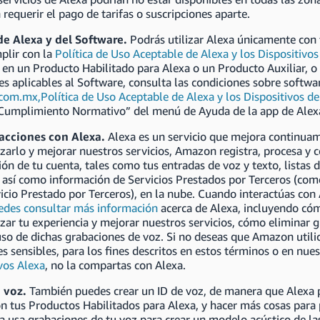
 requerir el pago de tarifas o suscripciones aparte.
de Alexa y del Software.
Podrás utilizar Alexa únicamente con 
plir con la
Política de Uso Aceptable de Alexa y los Dispositivo
en un Producto Habilitado para Alexa o un Producto Auxiliar, o
es aplicables al Software, consulta las condiciones sobre softwa
com.mx
,
Política de Uso Aceptable de Alexa y los Dispositivos 
 Cumplimiento Normativo” del menú de Ayuda de la app de Alex
racciones con Alexa.
Alexa es un servicio que mejora continuam
zarlo y mejorar nuestros servicios, Amazon registra, procesa y 
ón de tu cuenta, tales como tus entradas de voz y texto, listas d
 así como información de Servicios Prestados por Terceros (como
icio Prestado por Terceros), en la nube. Cuando interactúas con 
edes consultar más información
acerca de Alexa, incluyendo cóm
zar tu experiencia y mejorar nuestros servicios, cómo eliminar 
uso de dichas grabaciones de voz. Si no deseas que Amazon util
s sensibles, para los fines descritos en estos términos o en nue
vos Alexa
, no la compartas con Alexa.
e voz.
También puedes crear un ID de voz, de manera que Alexa
n tus Productos Habilitados para Alexa, y hacer más cosas para 
a usa grabaciones de tu voz para crear un modelo acústico de las